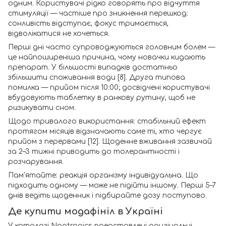
одним. Користувачі рідко говорять про відчуття
стимуляції — частіше про зникнення перешкод:
сонливість відступає, фокус тримається,
відволікатися не хочеться.
Перші дні часто супроводжуються головним болем —
це найпоширеніша причина, чому новачки кидають
препарат. У більшості випадків достатньо
збільшити споживання води [8]. Друга типова
помилка — прийом після 10:00; досвідчені користувачі
вбудовують таблетку в ранкову рутину, щоб не
ризикувати сном.
Щодо тривалого використання: стабільний ефект
протягом місяців відзначають саме ті, хто чергує
прийом з перервами [12]. Щоденне вживання зазвичай
за 2–3 тижні приводить до толерантності і
розчарування.
Пам'ятайте: реакція організму індивідуальна. Що
підходить одному — може не підійти іншому. Перші 5–7
днів ведіть щоденник і підбирайте дозу поступово.
Де купити модафініл в Україні
У каталозі Nootropics представлені оригінальні