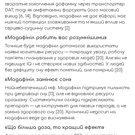
зворотне захоплення дофаміну через транспортер
DAT, тоді як амфетаміни форсують його масовий
викид [6, 14]. Відповідно, модафініл не дає ейфорії, має
нижчий потенціал зловживання та м'якший вплив на
серцево-судинну систему [2].
«Модафініл робить вас розумнішими»
Точніше буде: модафініл допомагає
використати
наявні когнітивні ресурси — покращує увагу, робочу
пам'ять і планування у здорових людей [20]. Але він не
підвищує IQ і не створює нових здібностей. У людей
без дефіциту сну ефект помітний, але помірний [20].
«Модафініл замінює сон»
Найнебезпечніший міф. Модафініл підтримує пильність
при депривації сну [11], але не відновлює ресурси
організму. Систематичні огляди підкреслюють:
препарат — це інструмент для пікових періодів, а не
заміна здорового сну [20]. Хронічний недосип на
модафінілі веде до виснаження.
«Що більша доза, то кращий ефект»