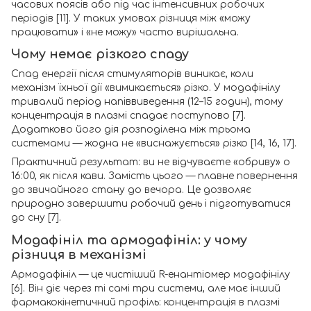
часових поясів або під час інтенсивних робочих
періодів [11]. У таких умовах різниця між «можу
працювати» і «не можу» часто вирішальна.
Чому немає різкого спаду
Спад енергії після стимуляторів виникає, коли
механізм їхньої дії «вимикається» різко. У модафінілу
тривалий період напіввиведення (12–15 годин), тому
концентрація в плазмі спадає поступово [7].
Додатково його дія розподілена між трьома
системами — жодна не «виснажується» різко [14, 16, 17].
Практичний результат: ви не відчуваєте «обриву» о
16:00, як після кави. Замість цього — плавне повернення
до звичайного стану до вечора. Це дозволяє
природно завершити робочий день і підготуватися
до сну [7].
Модафініл та армодафініл: у чому
різниця в механізмі
Армодафініл — це чистіший R-енантіомер модафінілу
[6]. Він діє через ті самі три системи, але має інший
фармакокінетичний профіль: концентрація в плазмі