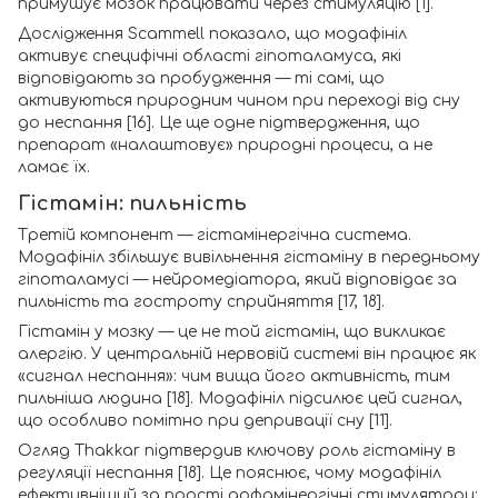
примушує мозок працювати через стимуляцію [1].
Дослідження Scammell показало, що модафініл
активує специфічні області гіпоталамуса, які
відповідають за пробудження — ті самі, що
активуються природним чином при переході від сну
до неспання [16]. Це ще одне підтвердження, що
препарат «налаштовує» природні процеси, а не
ламає їх.
Гістамін: пильність
Третій компонент — гістамінергічна система.
Модафініл збільшує вивільнення гістаміну в передньому
гіпоталамусі — нейромедіатора, який відповідає за
пильність та гостроту сприйняття [17, 18].
Гістамін у мозку — це не той гістамін, що викликає
алергію. У центральній нервовій системі він працює як
«сигнал неспання»: чим вища його активність, тим
пильніша людина [18]. Модафініл підсилює цей сигнал,
що особливо помітно при депривації сну [11].
Огляд Thakkar підтвердив ключову роль гістаміну в
регуляції неспання [18]. Це пояснює, чому модафініл
ефективніший за прості дофамінергічні стимулятори: