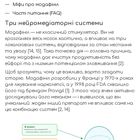
Міфи про модафініл
Часті питання (FAQ)
Три нейромедіаторні системи
Модафініл — не класичний стимулятор. Він не
«розганяє» весь мозок хаотично, а впливає на три
локалізовані системи, відповідальні за стан неспання
та увагу [14, 15]. Така точкова дія — головна причина,
чому модафініл дає «чисту» продуктивність без
ейфорії та з низьким потенціалом зловживання [2].
Щоб зрозуміти, чому це важливо, варто згадати
історію. Модафініл розробили у Франції у 1970-х роках
для лікування нарколепсії, а у 1998 році FDA схвалило
його під брендом Provigil [1]. З того часу вчені активно
досліджували його механізм — і виявилося, що він
унікальний: жоден інший препарат не впливає саме на
цю комбінацію систем [2, 14].
🧠 Дофамін
Блокування транспортера DAT
→ мотивація, фокус, ясність [14, 15]