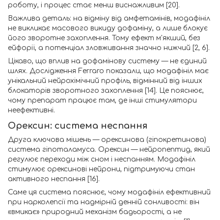
роботу, і процес стає менш виснажливим [20].
Важлива деталь: на відміну від амфетамінів, модафініл
не викликає масового викиду дофаміну, а лише блокує
його зворотне захоплення. Тому ефект м'якший, без
ейфорії, а потенціал зловживання значно нижчий [2, 6].
Цікаво, що вплив на дофамінову систему — не єдиний
шлях. Дослідження Ferraro показали, що модафініл має
унікальний нейрохімічний профіль, відмінний від інших
блокаторів зворотного захоплення [14]. Це пояснює,
чому препарат працює там, де інші стимулятори
неефективні.
Орексин: система неспання
Друга ключова мішень — орексинова (гіпокретинова)
система гіпоталамуса. Орексин — нейропептид, який
регулює переходи між сном і неспанням. Модафініл
стимулює орексинові нейрони, підтримуючи стан
активного неспання [16].
Саме ця система пояснює, чому модафініл ефективний
при нарколепсії та надмірній денній сонливості: він
«вмикає» природний механізм бадьорості, а не