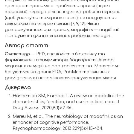
препарат правильно: приймати вранці (через
тривалий період напіввиведення), робити перерви
(щоб уникнути толерантності), не поєднувати з
алкоголем та енергетиками [7, 9, 12]. Якщо
дотримуватися цих правил, модафініл — надійний
інструмент для інтенсивних робочих періодів.
Автор статті
Олександр
— PhD, спеціаліст з біохакінгу та
фармакології стимуляторів бадьорості. Автор
медичних оглядів на nootropics.com.ua. Матеріали
базуються на даних FDA, PubMed та клінічних
дослідженнях і не замінюють консультацію лікаря.
Джерела
Hashemian SM, Farhadi T. A review on modafinil: the
characteristics, function, and use in critical care. J
Drug Assess. 2020;9(1):82-86.
Mereu M, et al. The neurobiology of modafinil as an
enhancer of cognitive performance.
Psychopharmacology. 2013;229(3):415-434.