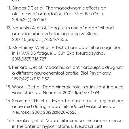
509.
Dinges DF, et al. Pharmacodynamic effects on
alertness of armodafinil. Curr Med Res Opin.
2006;22(1):159-167.
Ivanenko A, et al. Long-term use of modafinil and
armodafinil in pediatric narcolepsy. Sleep.
2017;40(Suppl 1):A354-A355.
McElhiney M, et al. Effect of armodafinil on cognition
in HIV/AIDS fatigue. J Clin Exp Neuropsychol.
2013;35(7):718-727.
Ferraro L, et al. Modafinil: an antinarcoleptic drug with
a different neurochemical profile. Biol Psychiatry.
1997;42(12):1181-1187.
Wisor JP, et al. Dopaminergic role in stimulant-induced
wakefulness. J Neurosci. 2001;21(5):1787-1794.
Scammell TE, et al. Hypothalamic arousal regions are
activated during modafinil-induced wakefulness. J
Neurosci. 2000;20(22):8620-8628.
Ishizuka T, et al. Modafinil increases histamine release
in the anterior hypothalamus. Neurosci Lett.