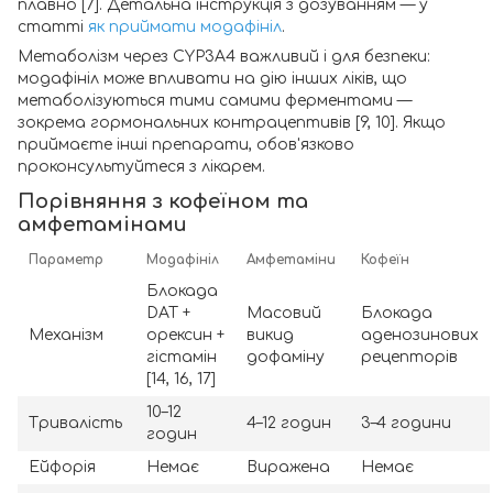
плавно [7]. Детальна інструкція з дозуванням — у
статті
як приймати модафініл
.
Метаболізм через CYP3A4 важливий і для безпеки:
модафініл може впливати на дію інших ліків, що
метаболізуються тими самими ферментами —
зокрема гормональних контрацептивів [9, 10]. Якщо
приймаєте інші препарати, обов'язково
проконсультуйтеся з лікарем.
Порівняння з кофеїном та
амфетамінами
Параметр
Модафініл
Амфетаміни
Кофеїн
Блокада
DAT +
Масовий
Блокада
Механізм
орексин +
викид
аденозинових
гістамін
дофаміну
рецепторів
[14, 16, 17]
10–12
Тривалість
4–12 годин
3–4 години
годин
Ейфорія
Немає
Виражена
Немає