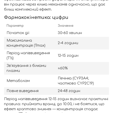
він працює через кілька механізмів одночасно, що дає
більш комплексний ефект.
Фармакокінетика: цифри
Параметр
Значення
Початок дії
30–60 хвилин
Максимальна
2–4 години
концентрація (Tmax)
Період напіввиведення
12–15 годин
(T½)
Зв'язування з білками
≈60%
плазми
Печінка (CYP3A4;
Метаболізм
частково CYP2C19)
Повне виведення
24–48 годин
Період напіввиведення 12–15 годин визначає практичні
правила: приймати вранці, до 10:00, і не боятися, що
ефект «раптово зникне» — концентрація спадає