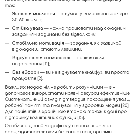
так:
Ясність мислення
— «туман у голові» зникає через
30–60 хвилин;
Стійка увага
— можна працювати над складним
завданням годинами без відволікань;
Стабільна мотивація
— завдання, які зазвичай
відкладаєш, стають легшими;
Відсутність сонливості
— навіть після
недосипання [11];
Без ейфорії
— ви не відчуваєте «кайфу», ви просто
працюєте [2].
Важливо: модафініл не робить розумнішим — він
допомагає використати наявні ресурси ефективніше.
Систематичний огляд підтвердив покращення уваги,
робочої пам'яті та планування у здорових людей [20].
Для пацієнтів із хронічною втомою також є дані про
підтримку когнітивних функцій [13].
Особливо цінний модафініл у станах зниженої
працездатності: після безсонної ночі, при зміні