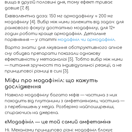
вища в другій половині дня, тому ефект триває
довше [7, 8].
Еквівалентна доза: 150 мг армодафінілу ≈ 200 мг
модафінілу [4]. Вибір між ними залежить від задач: для
ранкового фокусу достатньо модафінілу, для 12+
годин роботи краще армодафініл. Детальне
порівняння — у статті
модафініл чи армодафініл
.
Варто знати: для лікування обструктивного апное
сну обидва препарати показали однакову
ефективність у метааналізі [5]. Тобто вибір між ними
— питання зручності та індивідуальної реакції, а не
принципової різниці в силі [3].
Міфи про модафініл: що кажуть
дослідження
Навколо модафінілу багато міфів — частина з них
походить від плутанини з амфетамінами, частина —
з перебільшень у медіа. Розберімо найпоширеніші,
спираючись на джерела.
«Модафініл — це той самий амфетамін»
Ні. Механізми принципово різні: модафініл блокує