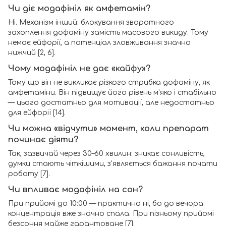
Чи діє модафініл як амфетамін?
Ні. Механізм інший: блокування зворотного
захоплення дофаміну замість масового викиду. Тому
немає ейфорії, а потенціал зловживання значно
нижчий [2, 6].
Чому модафініл не дає «кайфу»?
Тому що він не викликає різкого стрибка дофаміну, як
амфетаміни. Він підвищує його рівень м'яко і стабільно
— цього достатньо для мотивації, але недостатньо
для ейфорії [14].
Чи можна «відчути» момент, коли препарат
починає діяти?
Так, зазвичай через 30–60 хвилин: зникає сонливість,
думки стають чіткішими, з'являється бажання почати
роботу [7].
Чи впливає модафініл на сон?
При прийомі до 10:00 — практично ні, бо до вечора
концентрація вже значно спала. При пізньому прийомі
безсоння майже гарантоване [7].