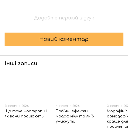
Додайте перший відгук
Новий коментар
Інші записи
5 серпня 2026
4 серпня 2026
3 серпня 20
Що таке ноотропи і
Побічні ефекти
Модафініл
як вони працюють
модафінілу та як їх
армодафін
уникнути
краще дл
продукти