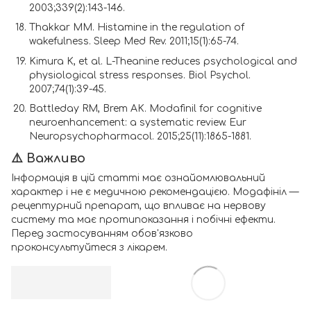
2003;339(2):143-146.
Thakkar MM. Histamine in the regulation of
wakefulness. Sleep Med Rev. 2011;15(1):65-74.
Kimura K, et al. L-Theanine reduces psychological and
physiological stress responses. Biol Psychol.
2007;74(1):39-45.
Battleday RM, Brem AK. Modafinil for cognitive
neuroenhancement: a systematic review. Eur
Neuropsychopharmacol. 2015;25(11):1865-1881.
⚠️ Важливо
Інформація в цій статті має ознайомлювальний
характер і не є медичною рекомендацією. Модафініл —
рецептурний препарат, що впливає на нервову
систему та має протипоказання і побічні ефекти.
Перед застосуванням обов'язково
проконсультуйтеся з лікарем.