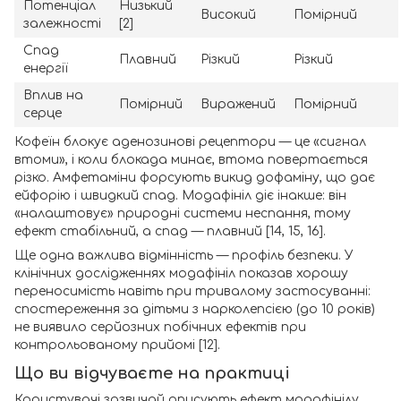
Потенціал
Низький
Високий
Помірний
залежності
[2]
Спад
Плавний
Різкий
Різкий
енергії
Вплив на
Помірний
Виражений
Помірний
серце
Кофеїн блокує аденозинові рецептори — це «сигнал
втоми», і коли блокада минає, втома повертається
різко. Амфетаміни форсують викид дофаміну, що дає
ейфорію і швидкий спад. Модафініл діє інакше: він
«налаштовує» природні системи неспання, тому
ефект стабільний, а спад — плавний [14, 15, 16].
Ще одна важлива відмінність — профіль безпеки. У
клінічних дослідженнях модафініл показав хорошу
переносимість навіть при тривалому застосуванні:
спостереження за дітьми з нарколепсією (до 10 років)
не виявило серйозних побічних ефектів при
контрольованому прийомі [12].
Що ви відчуваєте на практиці
Користувачі зазвичай описують ефект модафінілу