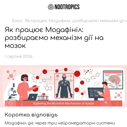
Блог
Як працює Модафініл: розбираємо механізм дії 
Як працює Модафініл:
розбираємо механізм дії на
мозок
1 серпня 2026
Коротка відповідь
Модафініл діє через три нейромедіаторні системи