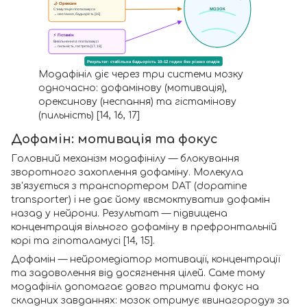
🌙 Орексин
МОЗОК
Стимуляція гіпоталамуса
→ неспання, бадьорість [16]
⚡ Гістамін
Вивільнення в гіпоталамусі
→ пильність, гострота [17, 18]
Результат: стабільна бадьорість 10–12 годин без різких спадів
Модафініл діє через три системи мозку
одночасно: дофамінову (мотивація),
орексинову (неспання) та гістамінову
(пильність) [14, 16, 17]
Дофамін: мотивація та фокус
Головний механізм модафінілу — блокування
зворотного захоплення дофаміну. Молекула
зв'язується з транспортером DAT (dopamine
transporter) і не дає йому «всмоктувати» дофамін
назад у нейрони. Результат — підвищена
концентрація вільного дофаміну в префронтальній
корі та гіпоталамусі [14, 15].
Дофамін — нейромедіатор мотивації, концентрації
та задоволення від досягнення цілей. Саме тому
модафініл допомагає довго тримати фокус на
складних завданнях: мозок отримує «винагороду» за