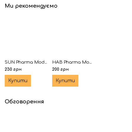
Ми рекомендуємо
SUN Pharma Modalert-200® 5 таблеток (Модафініл)
HAB Pharma Modvigil-200® 5 таблеток (Модафініл)
230 грн
200 грн
Купити
Купити
Обговорення