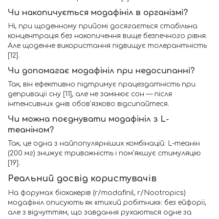
Чи накопичується модафініл в організмі?
Ні, при щоденному прийомі досягається стабільна
концентрація без накопичення вище безпечного рівня.
Але щоденне використання підвищує толерантність
[12].
Чи допомагає модафініл при недосипанні?
Так, він ефективно підтримує працездатність при
депривації сну [11], але не замінює сон — після
інтенсивних днів обов'язково відсипайтеся.
Чи можна поєднувати модафініл з L-
теаніном?
Так, це одна з найпопулярніших комбінацій: L-теанін
(200 мг) знижує тривожність і пом'якшує стимуляцію
[19].
Реальний досвід користувачів
На форумах біохакерів (r/modafinil, r/Nootropics)
модафініл описують як «тихий робітник»: без ейфорії,
але з відчуттям, що завдання рухаються одне за