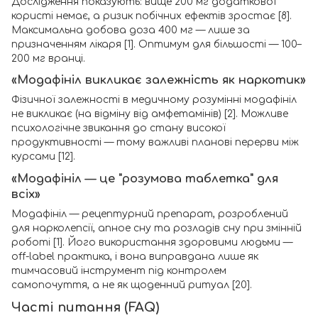
Дослідження показують: вище 200 мг додаткової
користі немає, а ризик побічних ефектів зростає [8].
Максимальна добова доза 400 мг — лише за
призначенням лікаря [1]. Оптимум для більшості — 100–
200 мг вранці.
«Модафініл викликає залежність як наркотик»
Фізичної залежності в медичному розумінні модафініл
не викликає (на відміну від амфетамінів) [2]. Можливе
психологічне звикання до стану високої
продуктивності — тому важливі планові перерви між
курсами [12].
«Модафініл — це "розумова таблетка" для
всіх»
Модафініл — рецептурний препарат, розроблений
для нарколепсії, апное сну та розладів сну при змінній
роботі [1]. Його використання здоровими людьми —
off-label практика, і вона виправдана лише як
тимчасовий інструмент під контролем
самопочуття, а не як щоденний ритуал [20].
Часті питання (FAQ)