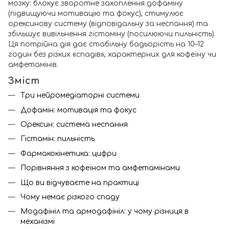
мозку: блокує зворотне захоплення дофаміну
(підвищуючи мотивацію та фокус), стимулює
орексинову систему (відповідальну за неспання) та
збільшує вивільнення гістаміну (посилюючи пильність).
Ця потрійна дія дає стабільну бадьорість на 10–12
годин без різких «спадів», характерних для кофеїну чи
амфетамінів.
Зміст
Три нейромедіаторні системи
Дофамін: мотивація та фокус
Орексин: система неспання
Гістамін: пильність
Фармакокінетика: цифри
Порівняння з кофеїном та амфетамінами
Що ви відчуваєте на практиці
Чому немає різкого спаду
Модафініл та армодафініл: у чому різниця в
механізмі