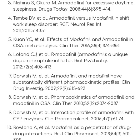
Nishino S, Okuro M. Armodafinil for excessive daytime
sleepiness. Drugs Today. 2008;44(6):395-414.
Tembe DV, et al. Armodafinil versus Modafinil in shift
work sleep disorder: RCT. Neurol Res Int.
2011;2011:514351.
Kuan YC, et al. Effects of Modafinil and Armodafinil in
OSA: meta-analysis. Clin Ther. 2016;38(4):874-888.
Loland CJ, et al. R-modafinil (armodafinil): a unique
dopamine uptake inhibitor. Biol Psychiatry.
2012;72(5):405-413.
Darwish M, et al. Armodafinil and modafinil have
substantially different pharmacokinetic profiles. Clin
Drug Investig. 2009;29(9):613-623.
Darwish M, et al. Pharmacokinetics of armodafinil and
modafinil in OSA. Clin Ther. 2010;32(12):2074-2087.
Darwish M, et al. Interaction profile of armodafinil with
CYP enzymes. Clin Pharmacokinet. 2008;47(1):61-74.
Rowland A, et al. Modafinil as a perpetrator of drug-
drug interactions. Br J Clin Pharmacol. 2018;84(3):501-