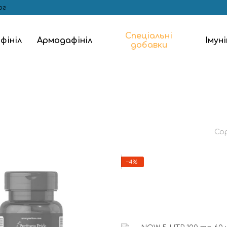
ог
Спеціальні
фініл
Армодафініл
Імун
добавки
Со
−4%