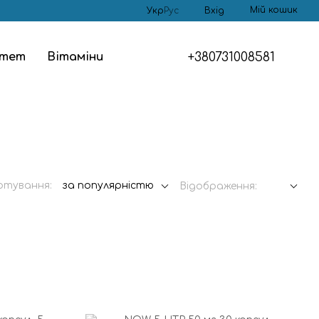
Мій кошик
Укр
Рус
Вхід
+380731008581
ітет
Вітаміни
ртування:
за популярністю
Відображення: