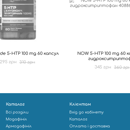
ride 5-HTP 100 mg 60 капсул
NOW 5-HTP 100 mg 60 ка
гидрокситрипто
295 грн
310 грн
345 грн
360 гр
Каталог
Клієнтам
Всі розділи
Вхід до кабінету
Модафініл
Каталог
Армодафініл
Оплата і доставка