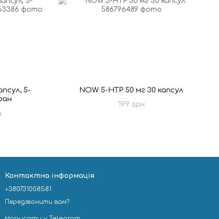
псул, 5-
NOW 5-HTP 50 мг 30 капсул
фан
199 грн
н
Контактна інформація
+380731008581
Передзвонити вам?
Написати у Telegram