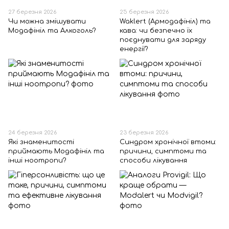
27 березня 2026
25 березня 2026
Чи можна змішувати
Waklert (Армодафініл) та
Модафініл та Алкоголь?
кава: чи безпечно їх
поєднувати для заряду
енергії?
24 березня 2026
23 березня 2026
Які знаменитості
Синдром хронічної втоми:
приймають Модафініл та
причини, симптоми та
інші ноотропи?
способи лікування