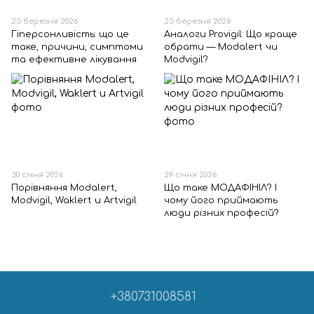
23 березня 2026
23 березня 2026
Гіперсонливість: що це
Аналоги Provigil: Що краще
таке, причини, симптоми
обрати — Modalert чи
та ефективне лікування
Modvigil?
30 січня 2026
29 січня 2026
Порівняння Modalert,
Що таке МОДАФІНІЛ? І
Modvigil, Waklert и Artvigil
чому його приймають
люди різних професій?
+380731008581