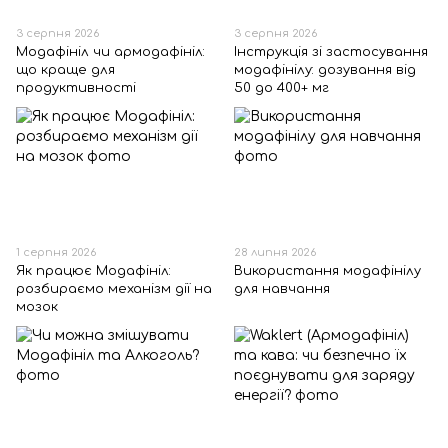
3 серпня 2026
3 серпня 2026
Модафініл чи армодафініл:
Інструкція зі застосування
що краще для
модафінілу: дозування від
продуктивності
50 до 400+ мг
1 серпня 2026
28 липня 2026
Як працює Модафініл:
Використання модафінілу
розбираємо механізм дії на
для навчання
мозок