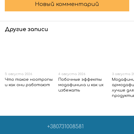
Новый комментарий
Другие записи
5 августа 2026
4 августа 2026
3 августа 2
Что такое ноотропы
Побочные эффекты
Модафини
и как они работают
модафинила и как их
армодафи
избежать
лучше для
продукти
+380731008581