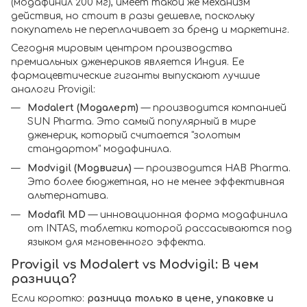
(модафинил 200 мг), имеет такой же механизм
действия, но стоит в разы дешевле, поскольку
покупатель не переплачивает за бренд и маркетинг.
Сегодня мировым центром производства
премиальных дженериков является Индия. Ее
фармацевтические гиганты выпускают лучшие
аналоги Provigil:
Modalert (Модалерт)
— производится компанией
SUN Pharma. Это самый популярный в мире
дженерик, который считается "золотым
стандартом" модафинила.
Modvigil (Модвигил)
— производится HAB Pharma.
Это более бюджетная, но не менее эффективная
альтернатива.
Modafil MD
— инновационная форма модафинила
от INTAS, таблетки которой рассасываются под
языком для мгновенного эффекта.
Provigil vs Modalert vs Modvigil: В чем
разница?
Если коротко:
разница только в цене, упаковке и