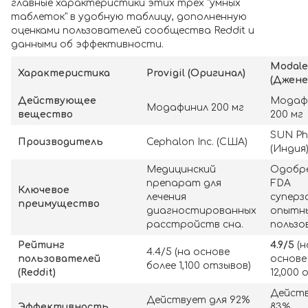
главные характеристики этих трех "умных
таблеток" в удобную таблицу, дополненную
оценками пользователей сообщества Reddit и
данными об эффективности.
Modale
Характеристика
Provigil (Оригинал)
(Джене
Действующее
Модаф
Модафинил 200 мг
вещество
200 мг
SUN P
Производитель
Cephalon Inc. (США)
(Индия
Медицинский
Одобр
препарат для
FDA
Ключевое
лечения
суперз
преимущество
диагностированных
опытн
расстройств сна.
пользо
Рейтинг
4.9/5
(н
4.4/5 (на основе
пользователей
основе
более 1,100 отзывов)
(Reddit)
12,000 
Действ
Действует для 92%
Эффективность
83%