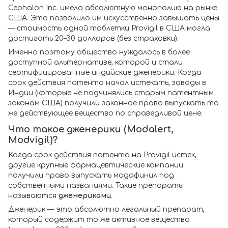
Cephalon Inc. имела абсолютную монополию на рынке
США. Это позволило им искусственно завышать цены
— стоимость одной таблетки Provigil в США могла
достигать 20–30 долларов (без страховки).
Именно поэтому общество нуждалось в более
доступной альтернативе, которой и стали
сертифицированные индийские дженерики. Когда
срок действия патента начал истекать, заводы в
Индии (которые не подчинялись старым патентным
законам США) получили законное право выпускать то
же действующее вещество по справедливой цене.
Что такое дженерики (Modalert,
Modvigil)?
Когда срок действия патента на Provigil истек,
другие крупные фармацевтические компании
получили право выпускать модафинил под
собственными названиями. Такие препараты
называются
дженериками
.
Дженерик — это абсолютно легальный препарат,
который содержит то же активное вещество