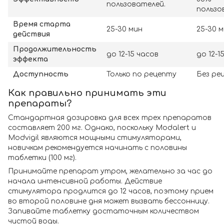
пользователей.
пользо
Время старта
25-30 мин
25-30 
действия
Продолжительность
до 12-15 часов
до 12-1
эффекта
Доступность
Только по рецепту
Без ре
Как правильно принимать эти
препараты?
Стандартная дозировка для всех трех препаратов
составляет 200 мг. Однако, поскольку Modalert и
Modvigil являются мощными стимуляторами,
новичкам рекомендуется начинать с половины
таблетки (100 мг).
Принимайте препарат утром, желательно за час до
начала интенсивной работы. Действие
стимулятора продлится до 12 часов, поэтому прием
во второй половине дня может вызвать бессонницу.
Запивайте таблетку достаточным количеством
чистой воды.