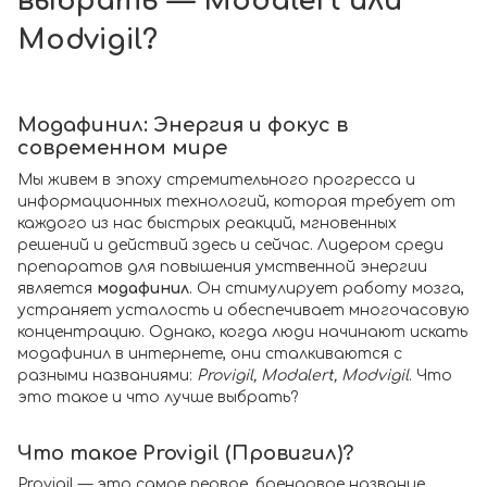
выбрать — Modalert или
Modvigil?
Модафинил: Энергия и фокус в
современном мире
Мы живем в эпоху стремительного прогресса и
информационных технологий, которая требует от
каждого из нас быстрых реакций, мгновенных
решений и действий здесь и сейчас. Лидером среди
препаратов для повышения умственной энергии
является
модафинил
. Он стимулирует работу мозга,
устраняет усталость и обеспечивает многочасовую
концентрацию. Однако, когда люди начинают искать
модафинил в интернете, они сталкиваются с
разными названиями:
Provigil, Modalert, Modvigil
. Что
это такое и что лучше выбрать?
Что такое Provigil (Провигил)?
Provigil — это самое первое, брендовое название