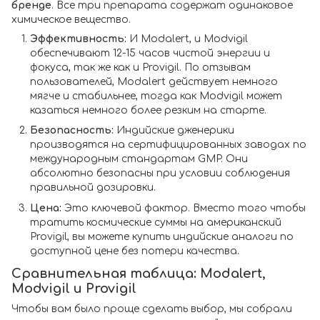
бренде
. Все три препарата содержат одинаковое
химическое вещество.
Эффективность:
И Modalert, и Modvigil
обеспечивают 12-15 часов чистой энергии и
фокуса, так же как и Provigil. По отзывам
пользователей, Modalert действует немного
мягче и стабильнее, тогда как Modvigil может
казаться немного более резким на старте.
Безопасность:
Индийские дженерики
производятся на сертифицированных заводах по
международным стандартам GMP. Они
абсолютно безопасны при условии соблюдения
правильной дозировки.
Цена:
Это ключевой фактор. Вместо того чтобы
тратить космические суммы на американский
Provigil, вы можете купить индийские аналоги по
доступной цене без потери качества.
Сравнительная таблица: Modalert,
Modvigil и Provigil
Чтобы вам было проще сделать выбор, мы собрали