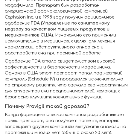
модафинила. Препарат был разработан
американской фармакологической компанией
Cephalon Inc. и в 1998 году получил официальное
одобрение
FDA (Управление по санитарному
надзору за качеством пищевых продуктов и
медикаментов США)
. Изначально его применяли
исключительно в медицинских целях: для лечения
нарколепсии, обструктивного апноэ сна и
расстройств сна при посменной работе.
Одобрение FDA стало свидетельством высокой
эффективности и безопасности модафинила.
Однако в США этот препарат попал под жесткий
контроль (Schedule IV) и продавался исключительно
по строгому рецепту, что сделало его недоступным
для студентов или предпринимателей, желающих
безопасно улучшить когнитивные функции.
Почему Provigil такой дорогой?
Когда фармацевтическая компания разрабатывает
новый препарат, она получает патент, который
запрещает другим компаниям выпускать аналоги на
протяжении многих лет (обычно около 20 лет).