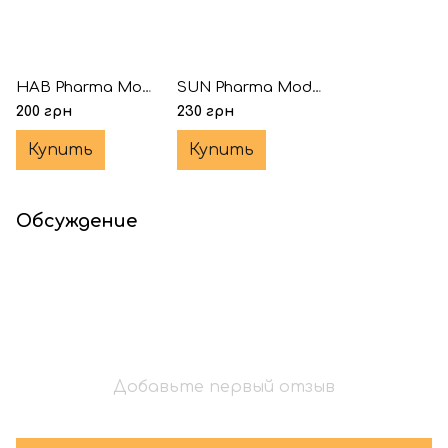
HAB Pharma Modvigil-200® 5 таблеток (Модафинил)
SUN Pharma Modalert-200® 5 таблеток (Модафинил)
200 грн
230 грн
Купить
Купить
Обсуждение
Добавьте первый отзыв