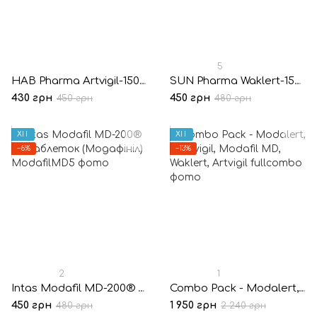
5
HAB Pharma Artvigil-150® 10 таблеток (Армодафініл)
SUN Pharma Waklert-150® 10 таблеток (Армодафініл)
430 грн
450 грн
450 грн
480 грн
ХІТ
ХІТ
−6%
−13%
2
1
Intas Modafil MD-200® 10 таблеток (Модафініл)
Combo Pack - Modalert, Modvigil, Modafil MD, Waklert, Artvigil
450 грн
1 950 грн
480 грн
2 240 грн