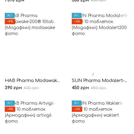
1 090 грн
360 грн
430 грн
ХІТ
ХІТ
−9%
−6%
4
HAB Pharma Modawake-200® 10tab (Модафініл)
SUN Pharma Modalert-200® 10 таблеток (Модафініл)
390 грн
450 грн
430 грн
480 грн
ХІТ
ХІТ
−4%
−6%