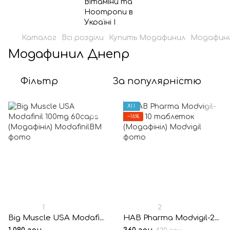
Каталог
Всі розділи
Купить Модафинил
Модафини
Модафинил Днепр
Фільтр
За популярністю
ХІТ
−16%
1
2
Big Muscle USA Modafinil 100mg 60caps (Модафініл)
HAB Pharma Modvigil-200® 10 таблеток (Модафініл)