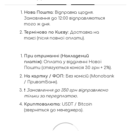
Нова Пошта:
Відправка щодня.
Замовлення до 12:00 відправляються
того ж дня.
Терміново по Києву:
Доставка на
таксі (після повної оплати).
При отриманні (Накладений
платіж):
Оплата у відділенні Нової
Пошти (стягується комісія 30 грн + 2%).
На картку / ФОП:
Без комісій (Monobank
/ ПриватБанк).
❗️
Замовлення до 350 грн відправляємо
тільки за передплатою.
Криптовалюта:
USDT / Bitcoin
(зверніться до менеджера).