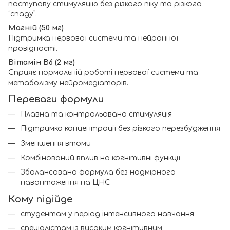
поступову стимуляцію без різкого піку та різкого
“спаду”.
Магній (50 мг)
Підтримка нервової системи та нейронної
провідності.
Вітамін B6 (2 мг)
Сприяє нормальній роботі нервової системи та
метаболізму нейромедіаторів.
Переваги формули
Плавна та контрольована стимуляція
Підтримка концентрації без різкого перезбудження
Зменшення втоми
Комбінований вплив на когнітивні функції
Збалансована формула без надмірного
навантаження на ЦНС
Кому підійде
студентам у період інтенсивного навчання
спеціалістам із високим когнітивним