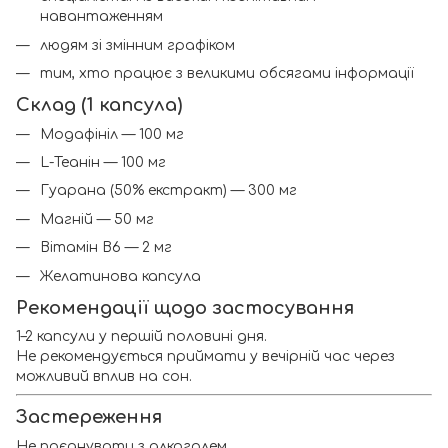
навантаженням
людям зі змінним графіком
тим, хто працює з великими обсягами інформації
Склад (1 капсула)
Модафініл — 100 мг
L-Теанін — 100 мг
Гуарана (50% екстракт) — 300 мг
Магній — 50 мг
Вітамін B6 — 2 мг
Желатинова капсула
Рекомендації щодо застосування
1–2 капсули у першій половині дня.
Не рекомендується приймати у вечірній час через
можливий вплив на сон.
Застереження
Не поєднувати з алкоголем.