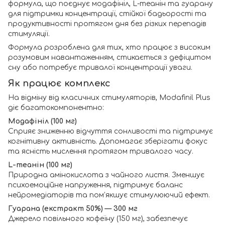
формула, що поєднує модафініл, L-теанін та гуарану
для підтримки концентрації, стійкої бадьорості та
продуктивності протягом дня без різких перепадів
стимуляції.
Формула розроблена для тих, хто працює з високим
розумовим навантаженням, стикається з дефіцитом
сну або потребує тривалої концентрації уваги.
Як працює комплекс
На відміну від класичних стимуляторів, Modafinil Plus
діє багатокомпонентно:
Модафініл (100 мг)
Сприяє зниженню відчуття сонливості та підтримує
когнітивну активність. Допомагає зберігати фокус
та ясність мислення протягом тривалого часу.
L-теанін (100 мг)
Природна амінокислота з чайного листя. Зменшує
психоемоційне напруження, підтримує баланс
нейромедіаторів та пом’якшує стимулюючий ефект.
Гуарана (екстракт 50%) — 300 мг
Джерело повільного кофеїну (150 мг), забезпечує