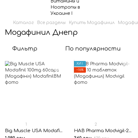
Каталог
Все разделы
Купить Модафинил
Модафи
Модафинил Днепр
Фильтр
По популярности
ХИТ
−16%
1
2
Big Muscle USA Modafinil 100mg 60caps (Модафініл)
HAB Pharma Modvigil-200® 10 таблеток (Модафинил)