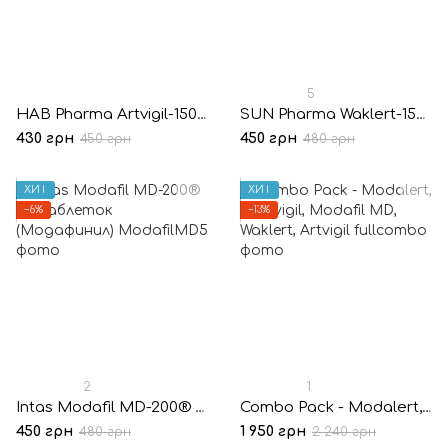
5
HAB Pharma Artvigil-150® 10 таблеток (Армодафинил)
SUN Pharma Waklert-150® 10 таблеток (Армодафинил)
430 грн
450 грн
450 грн
480 грн
ХИТ
ХИТ
−6%
−13%
2
1
Intas Modafil MD-200® 10 таблеток (Модафинил)
Combo Pack - Modalert, Modvigil, Modafil MD, Waklert, Artvigil
450 грн
1 950 грн
480 грн
2 240 грн