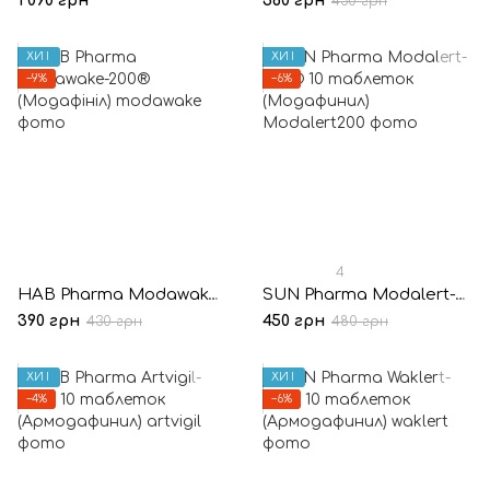
1 090 грн
360 грн
430 грн
ХИТ
ХИТ
−9%
−6%
4
HAB Pharma Modawake-200® (Модафініл)
SUN Pharma Modalert-200® 10 таблеток (Модафинил)
390 грн
450 грн
430 грн
480 грн
ХИТ
ХИТ
−4%
−6%