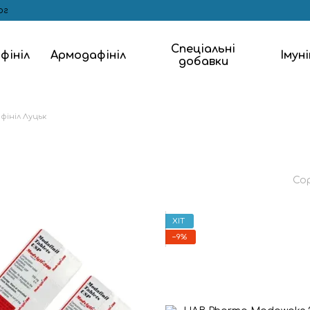
ог
Спеціальні
фініл
Армодафініл
Імун
добавки
ініл Луцьк
Со
ХІТ
−9%