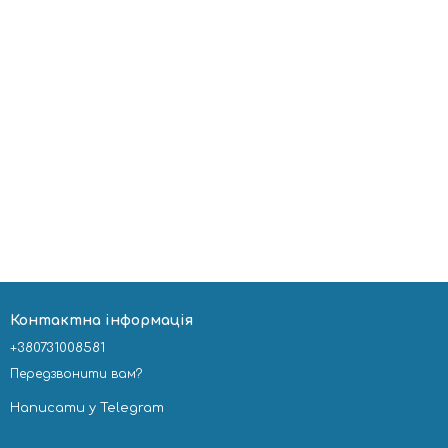
Контактна інформація
+380731008581
Передзвонити вам?
Написати у Telegram