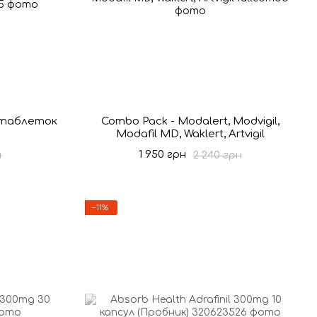
0 таблеток
Combo Pack - Modalert, Modvigil,
Modafil MD, Waklert, Artvigil
1 950 грн
н
2 240 грн
−11%