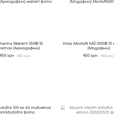
harma Waklert-150® 10
Intas Modafil MD-200® 1
еток (Армодафініл)
(Модафініл)
450 грн
450 грн
480 грн
480 гр