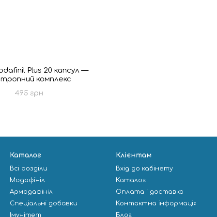
dafinil Plus 20 капсул —
тропний комплекс
495 грн
Каталог
Клієнтам
Всі розділи
Вхід до кабінету
Модафініл
Каталог
Армодафініл
Оплата і доставка
Спеціальні добавки
Контактна інформація
Імунітет
Блог