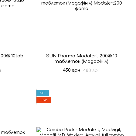
00® 10tab
SUN Pharma Modalert-200® 10
таблеток (Модафініл)
450 грн
н
480 грн
ХІТ
−13%