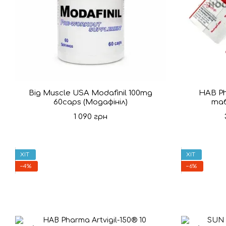
Big Muscle USA Modafinil 100mg
HAB Ph
60caps (Модафініл)
таб
1 090 грн
ХІТ
ХІТ
−4%
−6%