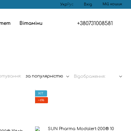
Мій кошик
Укр
Рус
Вхід
+380731008581
ітет
Вітаміни
ртування:
за популярністю
Відображення:
ХІТ
−6%