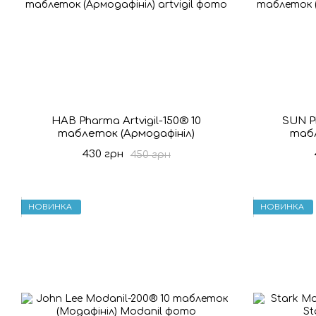
HAB Pharma Artvigil-150® 10
SUN P
таблеток (Армодафініл)
табл
430 грн
450 грн
НОВИНКА
НОВИНКА