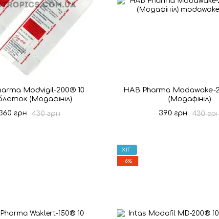
arma Modvigil-200® 10
HAB Pharma Modawake-2
леток (Модафініл)
(Модафініл)
360 грн
390 грн
430 грн
430 гр
ХІТ
−6%