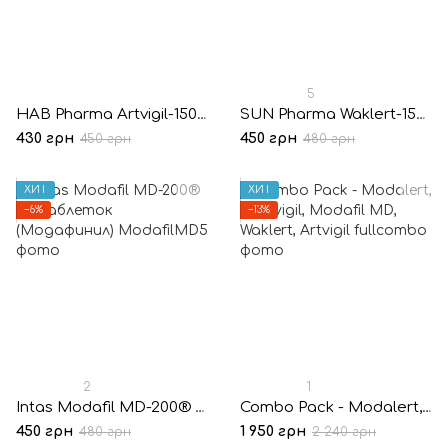
5
HAB Pharma Artvigil-150® 10 таблеток (Армодафинил)
SUN Pharma Waklert-150® 10 таблеток (Армодафинил)
430 грн
450 грн
450 грн
480 грн
ХИТ
ХИТ
−6%
−13%
2
1
Intas Modafil MD-200® 10 таблеток (Модафинил)
Combo Pack - Modalert, Modvigil, Modafil MD, Waklert, Artvigil
450 грн
1 950 грн
480 грн
2 240 грн