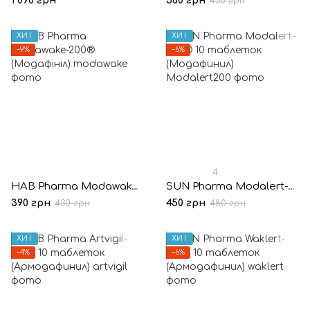
1 090 грн
360 грн
430 грн
ХИТ
ХИТ
−9%
−6%
4
HAB Pharma Modawake-200® (Модафініл)
SUN Pharma Modalert-200® 10 таблеток (Модафинил)
390 грн
450 грн
430 грн
480 грн
ХИТ
ХИТ
−4%
−6%