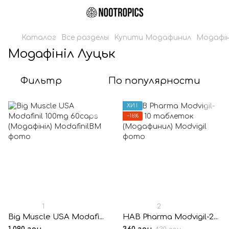
Каталог
Все разделы
Купити Модафинил
Модафін
Модафініл Луцьк
Фильтр
По популярности
ХИТ
−16%
1
2
Big Muscle USA Modafinil 100mg 60caps (Модафініл)
HAB Pharma Modvigil-200® 10 таблеток (Модафинил)