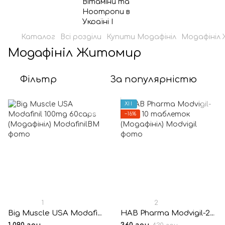
Каталог
Всі розділи
Купити Модафініл
Модафініл
Модафініл Житомир
Фільтр
За популярністю
ХІТ
−16%
1
2
Big Muscle USA Modafinil 100mg 60caps (Модафініл)
HAB Pharma Modvigil-200® 10 таблеток (Модафініл)