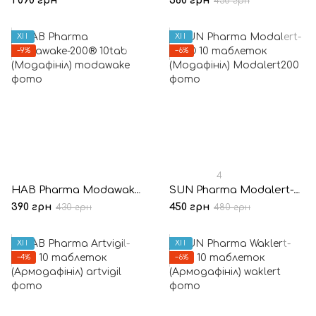
1 090 грн
360 грн
430 грн
ХІТ
ХІТ
−9%
−6%
4
HAB Pharma Modawake-200® 10tab (Модафініл)
SUN Pharma Modalert-200® 10 таблеток (Модафініл)
390 грн
450 грн
430 грн
480 грн
ХІТ
ХІТ
−4%
−6%