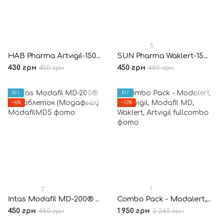
5
HAB Pharma Artvigil-150® 10 таблеток (Армодафініл)
SUN Pharma Waklert-150® 10 таблеток (Армодафініл)
430 грн
450 грн
450 грн
480 грн
ХІТ
ХІТ
−6%
−13%
2
1
Intas Modafil MD-200® 10 таблеток (Модафініл)
Combo Pack - Modalert, Modvigil, Modafil MD, Waklert, Artvigil
450 грн
1 950 грн
480 грн
2 240 грн