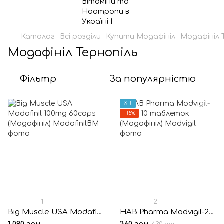
Каталог
Всі розділи
Купити Модафініл
Модафініл 
Модафініл Тернопіль
Фільтр
За популярністю
ХІТ
−16%
1
2
Big Muscle USA Modafinil 100mg 60caps (Модафініл)
HAB Pharma Modvigil-200® 10 таблеток (Модафініл)