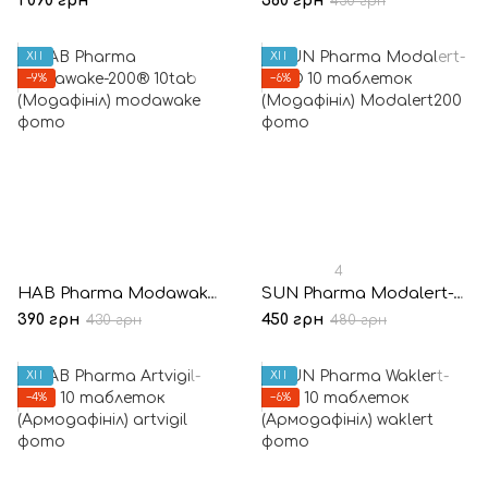
1 090 грн
360 грн
430 грн
ХІТ
ХІТ
−9%
−6%
4
HAB Pharma Modawake-200® 10tab (Модафініл)
SUN Pharma Modalert-200® 10 таблеток (Модафініл)
390 грн
450 грн
430 грн
480 грн
ХІТ
ХІТ
−4%
−6%