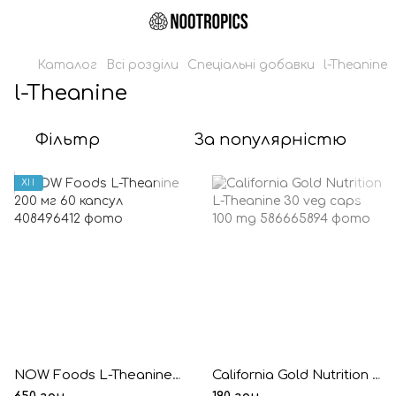
Каталог
Всі розділи
Спеціальні добавки
l-Theanine
l-Theanine
Фільтр
За популярністю
ХІТ
NOW Foods L-Theanine 200 мг 60 капсул
California Gold Nutrition L-Theanine 30 veg caps 100 mg