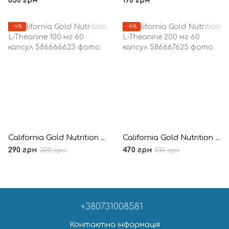
650 грн
190 грн
−9%
−8%
California Gold Nutrition L-Theanine 100 мг 60 капсул
California Gold Nutrition L-Theanine 200 мг 60 капсул
290 грн
470 грн
320 грн
510 грн
+380731008581
Контактна інформація