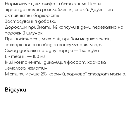
Нормалізує цикл альфа - і бета-хвиль. Перші
відповідають за розслаблення, спокій. Другі — за
активність і бадьорість.
Застосування добавки
Дорослим приймати 1-2 капсули в день, переважно на
порожній шлунок.
При вагітності, лактації, прийом медикаментів,
захворюванні необхідна консультація лікаря.
Склад добавки на одну порцію — 1 капсули
L - теанін — 100 мг
Інші компоненти: дикальция фосфат, харчова
целюлоза, желатин.
Містить менше 2%: кремній, харчової стеарат магнію.
Відгуки