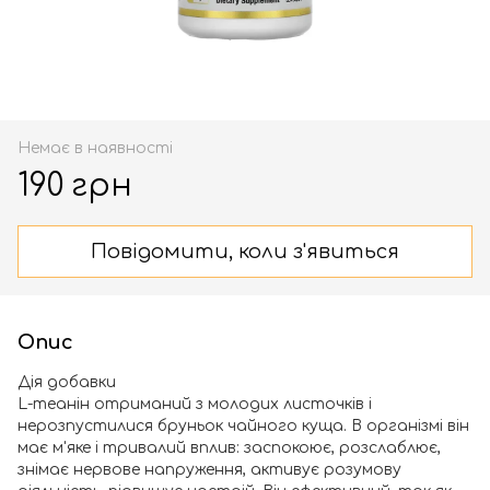
Немає в наявності
190 грн
Повідомити, коли з'явиться
Опис
Дія добавки
L-теанін отриманий з молодих листочків і
нерозпустилися бруньок чайного куща. В організмі він
має м'яке і тривалий вплив: заспокоює, розслаблює,
знімає нервове напруження, активує розумову