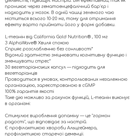
діяльність, підвищує настрій. Він ефективний, так як
проникає через гематоенцефалічний бар'єр і
надходить у мозок. В одній чашці зеленого чаю
міститься всього 10-20 мг, тому для отримання
ефекту варто приймати його у формі добавки.
L-теанін від California Gold Nutrition® , 100 мг
З AlphaWave® Хвиля спокою
Сприяє розслабленню без сонливості*
Відомий здатністю зміцнювати когнітивну функцію і
зменшувати стрес*
30 вегетаріанських капсул — підходить для
вегетаріанців
Проводиться в умовах, контрольованих незалежною
організацією, зареєстрованою в cGMP
100% гарантія якості
Таке дію можливо за рахунок функцій, L-теанін виконує
в організмі:
Стимулює вироблення допаміну — це "гормон
радості", що відповідає за настрій.
Є профілактикою хвороби Альцгеймера,
профілактикою старечої деменції.