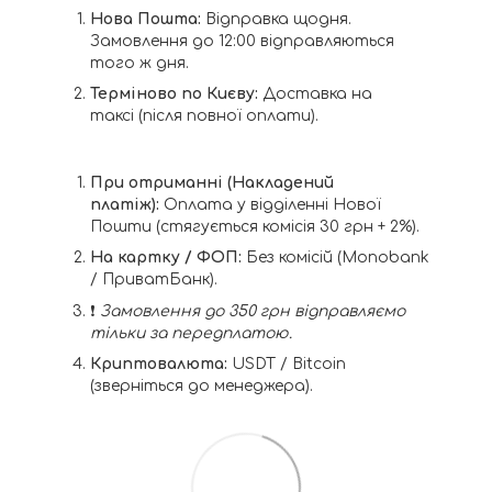
Нова Пошта:
Відправка щодня.
Замовлення до 12:00 відправляються
того ж дня.
Терміново по Києву:
Доставка на
таксі (після повної оплати).
При отриманні (Накладений
платіж):
Оплата у відділенні Нової
Пошти (стягується комісія 30 грн + 2%).
На картку / ФОП:
Без комісій (Monobank
/ ПриватБанк).
❗️
Замовлення до 350 грн відправляємо
тільки за передплатою.
Криптовалюта:
USDT / Bitcoin
(зверніться до менеджера).