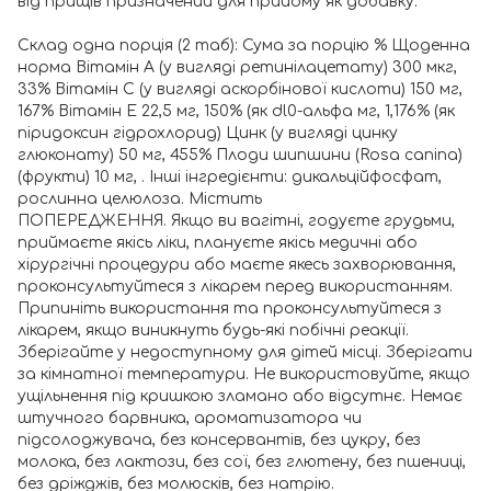
від прищів призначений для прийому як добавку.
Склад одна порція (2 таб): Сума за порцію % Щоденна
норма Вітамін А (у вигляді ретинілацетату) 300 мкг,
33% Вітамін С (у вигляді аскорбінової кислоти) 150 мг,
167% Вітамін Е 22,5 мг, 150% (як dl0-альфа мг, 1,176% (як
піридоксин гідрохлорид) Цинк (у вигляді цинку
глюконату) 50 мг, 455% Плоди шипшини (Rosa canina)
(фрукти) 10 мг, . Інші інгредієнти: дикальційфосфат,
рослинна целюлоза. Містить
ПОПЕРЕДЖЕННЯ. Якщо ви вагітні, годуєте грудьми,
приймаєте якісь ліки, плануєте якісь медичні або
хірургічні процедури або маєте якесь захворювання,
проконсультуйтеся з лікарем перед використанням.
Припиніть використання та проконсультуйтеся з
лікарем, якщо виникнуть будь-які побічні реакції.
Зберігайте у недоступному для дітей місці. Зберігати
за кімнатної температури. Не використовуйте, якщо
ущільнення під кришкою зламано або відсутнє. Немає
штучного барвника, ароматизатора чи
підсолоджувача, без консервантів, без цукру, без
молока, без лактози, без сої, без глютену, без пшениці,
без дріжджів, без молюсків, без натрію.