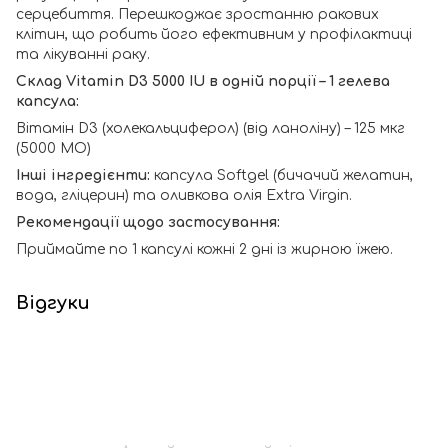
серцебиття. Перешкоджає зростанню ракових
клітин, що робить його ефективним у профілактиці
та лікуванні раку.
Склад Vitamin D3 5000 IU в одній порції – 1 гелева
капсула:
Вітамін D3 (холекальциферол) (від ланоліну) – 125 мкг
(5000 МО)
Інші інгредієнти:
капсула Softgel (бичачий желатин,
вода, гліцерин) та оливкова олія Extra Virgin.
Рекомендації щодо застосування:
Приймайте по 1 капсулі кожні 2 дні із жирною їжею.
Відгуки