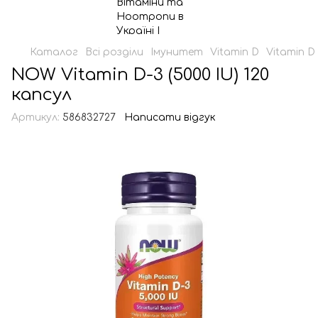
Каталог
Всі розділи
Імунитет
Vitamin D
Vitamin 
NOW Vitamin D-3 (5000 IU) 120
капсул
Артикул:
586832727
Написати відгук