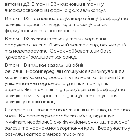
вітамін Д3. Вітамін D3 – ключовий вітамін у
високозасвоюваній формі рідких гель капсул.
Вітамін D3 – основний регулятор обміну фосфору та
кальцію в організмі людини, а також учасник
формування кісткової тканини.
Вітамін D3 зустрічається у таких харчових
продуктах, як сирий яєчний жовток, сир, печінка риб
та морепродукти. Однак найбагатшим його
"джерелом" залишається сонце.
Вітамін D впливає загальний обмін
речовин. Насамперед, він стимулює всмоктування з
кишечнику кальцію, фосфатів та магнію. Вітамін D є
унікальним – він одночасно діє і як вітамін, і як
гормон. Як вітамін він підтримує рівень фосфору та
кальцію в плазмі крові та підвищує всмоктування
кальцію у тонкій кишці.
Як гормон він впливає на клітини кишечника, нирок та
м'язів. Він попереджає слабкість м'язів, підвищує
імунітет, необхідний для функціонування щитовидної
залози та нормальної згортання крові. Бере участь у
регуляції артеріального тиску та