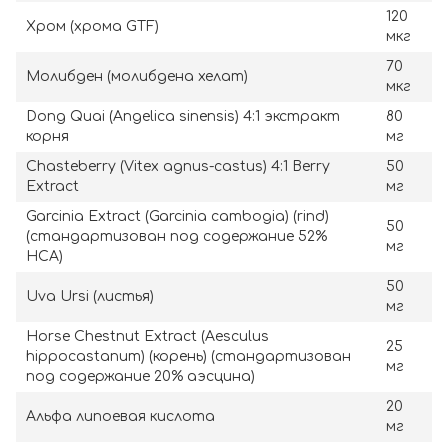
120
Хром (хрома GTF)
мкг
70
Молибден (молибдена хелат)
мкг
Dong Quai (Angelica sinensis) 4:1 экстракт
80
корня
мг
Chasteberry (Vitex agnus-castus) 4:1 Berry
50
Extract
мг
Garcinia Extract (Garcinia cambogia) (rind)
50
(стандартизован под содержание 52%
мг
HCA)
50
Uva Ursi (листья)
мг
Horse Chestnut Extract (Aesculus
25
hippocastanum) (корень) (стандартизован
мг
под содержание 20% аэсцина)
20
Альфа липоевая кислота
мг