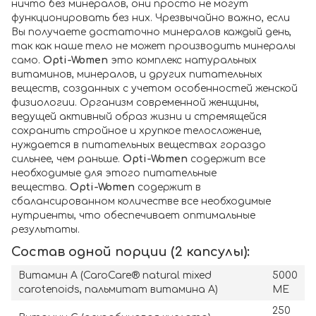
ничто без минералов, они просто не могут
функционировать без них. Чрезвычайно важно, если
Вы получаете достаточно минералов каждый день,
так как наше тело не может производить минералы
само.
Opti-Women
это комплекс натуральных
витаминов, минералов, и других питательных
веществ, созданных с учетом особенностей женской
физиологии. Организм современной женщины,
ведущей активный образ жизни и стремящейся
сохранить стройное и хрупкое телосложение,
нуждается в питательных веществах гораздо
сильнее, чем раньше.
Opti-Women
содержит все
необходимые для этого питательные
вещества.
Opti-Women
содержит в
сбалансированном количестве все необходимые
нутриенты, что обеспечивает оптимальные
результаты.
Состав одной порции (2 капсулы):
Витамин A (CaroCare® natural mixed
5000
carotenoids, пальмитат витамина А)
МЕ
250