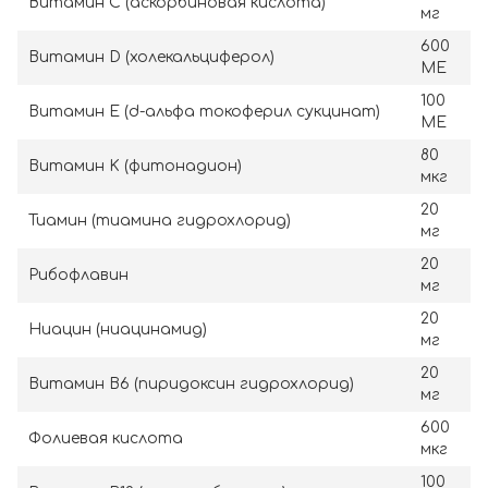
Витамин C (аскорбиновая кислота)
мг
600
Витамин D (холекальциферол)
МЕ
100
Витамин E (d-альфа токоферил сукцинат)
МЕ
80
Витамин K (фитонадион)
мкг
20
Тиамин (тиамина гидрохлорид)
мг
20
Рибофлавин
мг
20
Ниацин (ниацинамид)
мг
20
Витамин B6 (пиридоксин гидрохлорид)
мг
600
Фолиевая кислота
мкг
100