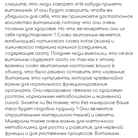
слышите, что люди говорят: «Не забудь принять
витамины!». И они будут говорить, чтобы вы
убедились для себя, что вы принимаете достаточное
количество витаминов, потому что они очень
полезны для здоровья. Но что же конкретно они из
себя представляют ? Слово «витамин» является
комбинацией латинского слова «vita» (жизнь) и
химического термина «амино» (соединение,
содержащее азот). Позднее люди выяснили, что не все
витамины содержат азот, но так как к этому
времени слово «витамины» настолько вошло в
обиход, что было решено оставить это название.
Витамины это нутриенты, которые чрезвычайно
важны для нормального функционирования
организма. Они неразрывно связаны со здоровым
ростом, нормальным метаболизмом и жизненной
силой. Знаете ли Вы также, что без минералов Ваше
тело будет подобно пудингу ? Они являются
строительным материалом тканей и скелета.
Минералы также очень важны для клеточного
метаболизма, для роста и развития, для нервной
функции и для умственных процессов. Витамины