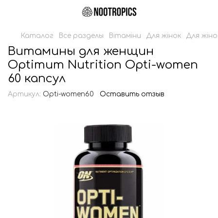
Каталог
Все разделы
Вітаміни
Для жінок
Для жіно
Витамины для женщин
Optimum Nutrition Opti-women
60 капсул
Артикул:
Opti-women60
Оставить отзыв