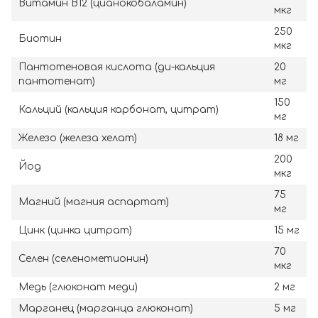
Витамин B12 (цианокобаламин)
мкг
250
Биотин
мкг
Пантотеновая кислота (ди-кальция
20
пантотенат)
мг
150
Кальций (кальция карбонат, цитрат)
мг
Железо (железа хелат)
18 мг
200
Йод
мкг
75
Магний (магния аспартат)
мг
Цинк (цинка цитрат)
15 мг
70
Селен (селенометионин)
мкг
Медь (глюконат меди)
2 мг
Марганец (марганца глюконат)
5 мг