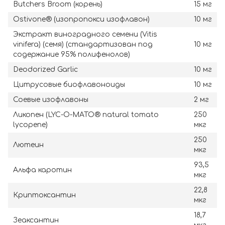
Butchers Broom (корень)
15 мг
Ostivone® (изопропокси изофлавон)
10 мг
Экстракт виноградного семени (Vitis
vinifera) (семя) (стандартизован под
10 мг
содержание 95% полифенолов)
Deodorized Garlic
10 мг
Цитрусовые биофлавоноиды
10 мг
Соевые изофлавоны
2 мг
Ликопен (LYC-O-MATO® natural tomato
250
lycopene)
мкг
250
Лютеин
мкг
93,5
Альфа каротин
мкг
22,8
Криптоксантин
мкг
18,7
Зеаксантин