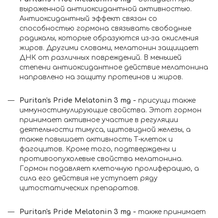
выраженной антиоксидантной активностью.
Антиоксидантный эффект связан со
способностью гормона связывать свободные
радикалы, которые образуются из-за окисления
жиров. Другими словами, мелатонин защищает
ДНК от различных повреждений. В меньшей
степени антиоксидантное действие мелатонина
направлено на защиту протеинов и жиров.
Puritan's Pride Melatonin 3 mg -
присущи также
иммуностимулирующие свойства. Этот гормон
принимает активное участие в регуляции
деятельности тимуса, щитовидной железы, а
также повышает активность Т-клеток и
фагоцитов. Кроме того, подтверждены и
противоопухолевые свойства мелатонина.
Гормон подавляет клеточную пролиферацию, а
сила его действия не уступает ряду
цитостатических препаратов.
Puritan's Pride Melatonin 3 mg -
также принимает