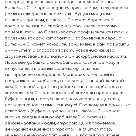
воспроизводстве кожи и соединительной ткани.
Витамин С не производится организмом, и его запасы
должны ежедневно заполнять. Будучи мощным
антиоксидантом, витамин С может бороться с
вредным влиянием свободных радикалов, поэтому
прием витамина С связывают с профилактикой таких
болезней, как рак, катаракта и заболевания сердца.
Витамин С может ускорить заживление ран, повысить
иммунитет и способствовать усвоению железа.
Другое название витамина С – аскорбиновая кислота.
Пищевые добавки с аскорбиновой кислотой могут
выпускаться в разных формах, одна из них –
минеральные аскорбаты. Минералы, с которыми
соединяют аскорбиновую кислоту – натрий, кальций,
калий, магний и др. При добавлении в аскорбиновую
кислоту солей неорганической кислоты происходит
буферизация, в результате получается вещество,
резистентное к изменениям pH. Поэтому минеральные
аскорбаты (буферизированный витамин C) – менее
кислые соединения аскорбиновой кислоты и
рекомендованы людям, страдающим проблемами
желудочно-кишечного тракта. Не считая того,
минеральные аскорбаты увеличивают всасывание