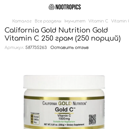
Каталог
Все разделы
Імунитет
Vitamin C
Vitamin 
California Gold Nutrition Gold
Vitamin C 250 грам (250 порций)
Артикул:
587735263
Оставить отзыв