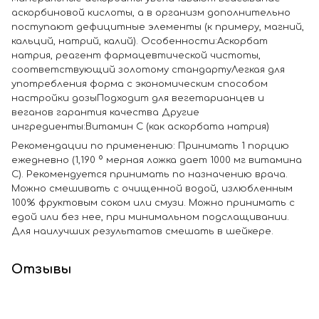
аскорбиновой кислоты, а в организм дополнительно
поступают дефицитные элементы (к примеру, магний,
кальций, натрий, калий). Особенности:Аскорбат
натрия, реагент фармацевтической чистоты,
соответствующий золотому стандартуЛегкая для
употребления форма с экономическим способом
настройки дозыПодходит для вегетарианцев и
веганов гарантия качества Другие
ингредиенты:Витамин С (как аскорбата натрия)
Рекомендации по применению: Принимать 1 порцию
ежедневно (1,190 º мерная ложка дает 1000 мг витамина
С). Рекомендуется принимать по назначению врача.
Можно смешивать с очищенной водой, излюбленным
100% фруктовым соком или смузи. Можно принимать с
едой или без нее, при минимальном подслащивании.
Для наилучших результатов смешать в шейкере.
Отзывы