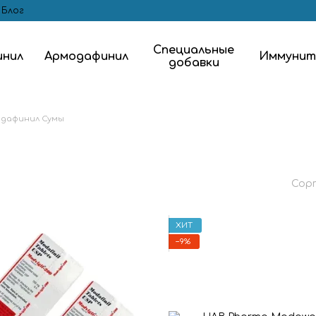
Блог
Специальные
нил
Армодафинил
Иммуни
добавки
дафинил Сумы
Сор
ХИТ
−9%