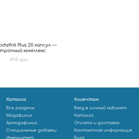
dafinil Plus 20 капсул —
тропный комплекс
495 грн
Каталог
Клиентам
Все разделы
Вход в личный кабинет
Модафинил
Каталог
Армодафинил
Оплата и доставка
Специальные добавки
Контактная информация
Иммунитет
Блог