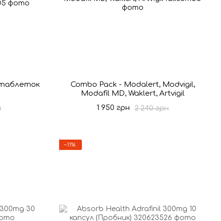
0 таблеток
Combo Pack - Modalert, Modvigil,
Modafil MD, Waklert, Artvigil
1 950 грн
н
2 240 грн
−11%