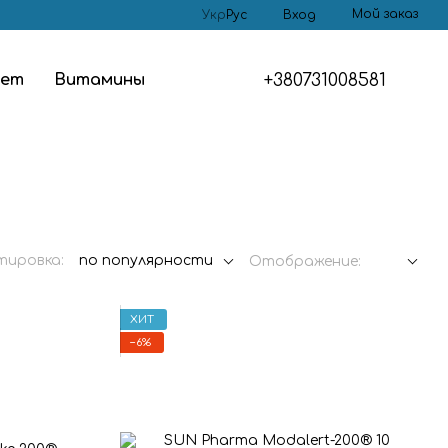
Мой заказ
Укр
Рус
Вход
+380731008581
тет
Витамины
тировка:
по популярности
Отображение:
ХИТ
−6%