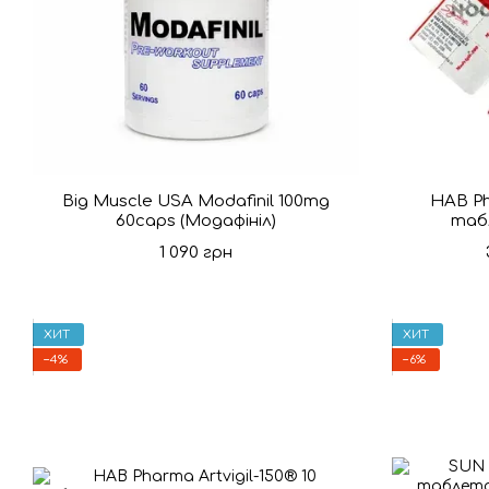
Big Muscle USA Modafinil 100mg
HAB Ph
60caps (Модафініл)
таб
1 090 грн
ХИТ
ХИТ
−4%
−6%