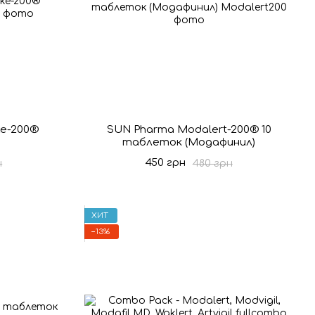
e-200®
SUN Pharma Modalert-200® 10
таблеток (Модафинил)
450 грн
н
480 грн
ХИТ
−13%