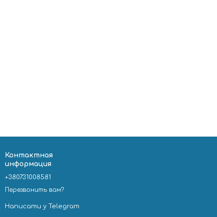
Контактная
информация
+380731008581
Перезвонить вам?
Написати у Telegram