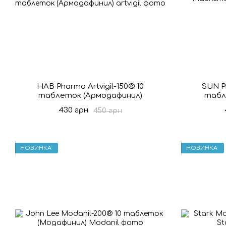
HAB Pharma Artvigil-150® 10
SUN P
таблеток (Армодафинил)
табл
430 грн
450 грн
НОВИНКА
НОВИНКА