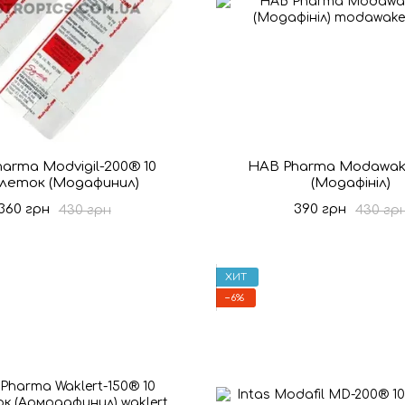
arma Modvigil-200® 10
HAB Pharma Modawak
леток (Модафинил)
(Модафініл)
360 грн
390 грн
430 грн
430 гр
ХИТ
−6%