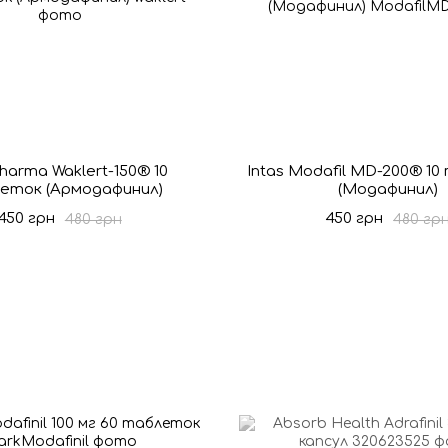
harma Waklert-150® 10
Intas Modafil MD-200® 1
еток (Армодафинил)
(Модафинил)
450 грн
450 грн
480 грн
480 гр