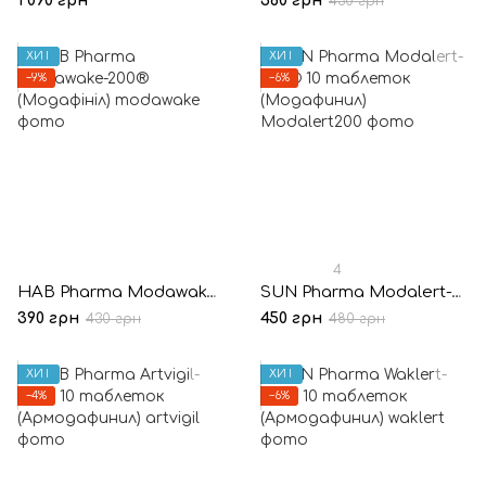
1 090 грн
360 грн
430 грн
ХИТ
ХИТ
−9%
−6%
4
HAB Pharma Modawake-200® (Модафініл)
SUN Pharma Modalert-200® 10 таблеток (Модафинил)
390 грн
450 грн
430 грн
480 грн
ХИТ
ХИТ
−4%
−6%