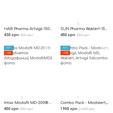
5
HAB Pharma Artvigil-150® 10 таблеток (Армодафинил)
SUN Pharma Waklert-150® 10 таблеток (Армодафинил)
430 грн
450 грн
450 грн
480 грн
ХИТ
ХИТ
−6%
−13%
2
1
Intas Modafil MD-200® 10 таблеток (Модафинил)
Combo Pack - Modalert, Modvigil, Modafil MD, Waklert, Artvigil
450 грн
1 950 грн
480 грн
2 240 грн