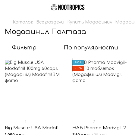
Каталог
Все разделы
Купить Модафинил
Модафи
Модафинил Полтава
Фильтр
По популярности
ХИТ
−16%
1
2
Big Muscle USA Modafinil 100mg 60caps (Модафініл)
HAB Pharma Modvigil-200® 10 таблеток (Модафинил)