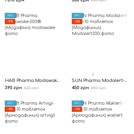
1 090 грн
360 грн
430 грн
ХИТ
ХИТ
−9%
−6%
4
HAB Pharma Modawake-200® (Модафініл)
SUN Pharma Modalert-200® 10 таблеток (Модафинил)
390 грн
450 грн
430 грн
480 грн
ХИТ
ХИТ
−4%
−6%