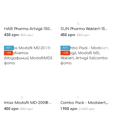
5
HAB Pharma Artvigil-150® 10 таблеток (Армодафинил)
SUN Pharma Waklert-150® 10 таблеток (Армодафинил)
430 грн
450 грн
450 грн
480 грн
ХИТ
ХИТ
−6%
−13%
2
1
Intas Modafil MD-200® 10 таблеток (Модафинил)
Combo Pack - Modalert, Modvigil, Modafil MD, Waklert, Artvigil
450 грн
1 950 грн
480 грн
2 240 грн