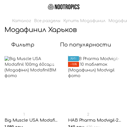
Каталог
Все разделы
Купить Модафинил
Модафин
Модафинил Харьков
Фильтр
По популярности
ХИТ
−16%
1
2
Big Muscle USA Modafinil 100mg 60caps (Модафініл)
HAB Pharma Modvigil-200® 10 таблеток (Модафинил)